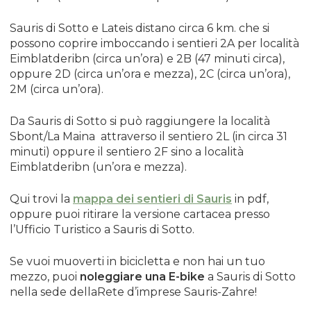
3,5 t. andranno riportati su cartelli a sfondo
giallo da posizionarsi in località Sauris di Sotto,
Sauris di Sotto e Lateis distano circa 6 km. che si
La Maina, in corrispondenza della Diga, in Loc.
possono coprire imboccando i sentieri 2A per località
Nier, Ampezzo incrocio SS 52 – S.R. UD 73
Eimblatderibn (circa un’ora) e 2B (47 minuti circa),
Ampezzo loc. Snaidero;
oppure 2D (circa un’ora e mezza), 2C (circa un’ora),
comunicato che alcune lavorazioni
2M (circa un’ora).
richiederanno brevi interruzioni totali del
traffico nei due sensi di marcia e per tanto è
Da Sauris di Sotto si può raggiungere la località
opportuno che nell’ordinanza si dia la
Sbont/La Maina attraverso il sentiero 2L (in circa 31
possibilità all’esecutore, impresa Nagostinis
minuti) oppure il sentiero 2F sino a località
srl, di gestire con 2 movieri
interruzioni totali
Eimblatderibn (un’ora e mezza).
del traffico per un massimo di 15 minuti
, al di
fuori degli orari di transito del TPL FVG e
Qui trovi la
mappa dei sentieri di Sauris
in pdf,
permettendo comunque sempre il
oppure puoi ritirare la versione cartacea presso
passaggio ai mezzi di soccorso.
l’Ufficio Turistico a Sauris di Sotto.
ORDINA
in Comune di Sauris lungo la S.R. 73
Se vuoi muoverti in bicicletta e non hai un tuo
“del Lumiei” le seguenti limitazioni della
mezzo, puoi
noleggiare una E-bike
a Sauris di Sotto
circolazione da attuarsi
nel periodo 07.04.2026
nella sede dellaRete d’imprese Sauris-Zahre!
al 31.12.2026: