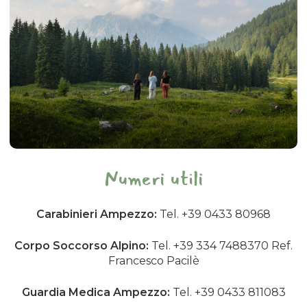
10 metri – originatesi dall’erosione nella
paleofrana del Monte di Rivo.
Meritano una visita la Chiesa parrocchiale dalla
singolare forma ottagonale (nella frazione di
Piano d’Arta), la duecentesca chiesetta di San
Nicolò degli Alzeri e quella di Santo Spirito a
Chiusini, con affreschi del XV secolo.
Numeri utili
Carabinieri Ampezzo:
Tel. +39 0433 80968
Corpo Soccorso Alpino:
Tel. +39 334 7488370 Ref.
Francesco Pacilè
Guardia Medica Ampezzo:
Tel. +39 0433 811083