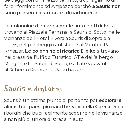
Se viaggi con un mezzo termico, ti consigliamo di
consolidamento ponte versante a valle del
fare rifornimento ad Ampezzo perché
a Sauris non
corpo stradale. Istituzione temporanea senso
sono presenti distributori di carburante
.
unico alternato della circolazione in Comune di
Ampezzo.
Le
colonnine di ricarica per le auto elettriche
si
L’Ente di decentramento regionale di UDINE
trovano al Piazzale Terminal a Sauris di Sotto, nelle
ORDINA:
vicinanze dell’Hotel Bivera a Sauris di Sopra e a
per esigenze della circolazione,
l’istituzione
Lateis, nel parcheggio antistante al Meublè Pa
temporanea del senso unico alternato della
Krhaizar.
Le colonnine di ricarica E-bike
si trovano
circolazione regolamentato da impianto
nei pressi dell’Ufficio Turistico IAT e dell’albergo
semaforico, in Comune di Ampezzo, sulla S.R.
Morgenleit a Sauris di Sotto, e a Lateis davanti
UD 73 “del Lumiei”, dalla progr. km. 2+100 alla
all’Albergo Ristorante Pa’ Krhaizar.
progr. 2+300, dalle ore 6.00 del 03.08.2026 alle
ore 18.00 del 14.08.2026.
L’impianto semaforico
Sauris e dintorni
dovrà essere regolamentato dalla segnaletica di
cantiere prevista dal Nuovo Codice della Strda e
dal relativo Regolamento di attuazione e dovrà
Sauris è un ottimo punto di partenza per
esplorare
essere preceduto dal segnale di pericolo
alcuni tra i paesi più caratteristici della Carnia
: ecco
temporaneo “semaforo” fig. 404 posto a distanza
i borghi che puoi facilmente scoprire nelle vicinanze,
di 150 e 300 metri dell’impianto mcon
a non più di un’ora di strada in auto.
l’istituzione del limite di velocità di 30 km/h ed il