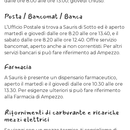
dalle ore 8.00 alle ore 13.00; giovedì chiuso.
limitazioni temporanee del traffico con
deviazione verso il Passo Pura.
Sono esclusi i
Posta / Bancomat / Banca
mezzi di soccorso.
L’Ufficio Postale si trova a Sauris di Sotto ed è aperto
In riferimento alle possibili limitazioni della
martedì e giovedì dalle ore 8.20 alle ore 13.40, e il
viabilità della strada Regionale 73 “del
sabato dalle ore 8.20 alle ore 12.40. Offre servizio
Lumiei”/del Bus, qualora non vengano eseguite
bancomat, aperto anche ai non correntisti. Per altri
lavorazioni, la strada potrebbe tornare
servizi bancari si può fare riferimento ad Ampezzo.
transitabile, pertanto si consiglia prima di partire
di consultare i canali informativi dedicati per
Farmacia
verificare la puntuale transitabilità della strada.
A Sauris è presente un dispensario farmaceutico,
I canali informativi previsti:
aperto il martedì e il giovedì dalle ore 10.30 alle ore
13.30. Per esigenze ulteriori si può fare riferimento
– www.sauris.org
alla Farmacia di Ampezzo.
– app. Comunicacity
Rifornimenti di carburante e ricariche
mezzi elettrici
ORDINANZA n. 306/2026
OGGETTO: S.R. UD 73 2del Lumiei”. Lavori di