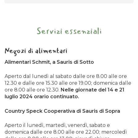
Per sapere esattamente come comportarti
3. Per esigenze di carattere tecnico la
prima, durante e dopo un’emergenza (terremoti,
sospensione temporanea della circolazione, nei
alluvioni, incendi boschivi o ondate di calore), ti
due sensi di marcia, da attuare all’occorenza
Servizi essenziali
invitiamo a consultare le linee guida ufficiali.
gestita da 2 movieri, per un tempo massimo non
superiore ai 15 minuti ad intervallo. La
“
Consulta le linee guida
“
sospensione potrà essere attuata esclusivamente
Negozi di alimentari
al di fuori degli orari previsti di transito di TPL
FVG.
Alimentari Schmit, a Sauris di Sotto
ORDINANZA 239/2026 Ente di decentramento
Aperto dal lunedì al sabato dalle ore 8.00 alle ore
regionale di Udine.
12.30 e dalle ore 15.30 alle ore 19.00; domenica dalle
ore 8.00 alle ore 12.30.
Nelle giornate del 14 e 21
OGGETTO: S.R. UD 73 “del Lumiei” Lavori di
luglio 2024 orario continuato.
messa in sicurezza strada. Interdizione alla
circolazione in Comune di Sauris.
Country Speck Cooperativa di Sauris di Sopra
Si informa che per esigenze legate
Aperto il lunedì, martedì, venerdì, sabato e
all’esecuzione di alcune lavorazioni lungo il
domenica dalle ore 8.00 alle ore 22.00; mercoledì
tratto stradale Ampezzo – Sauris, saranno possibili