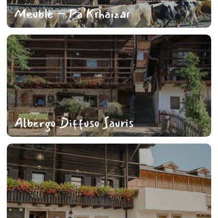
Meublè – Pa’Krhaizar
Albergo Diffuso Sauris