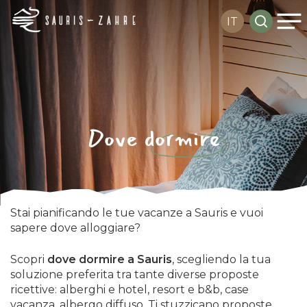
Me
Skip
search
IT
to
main
content
Dove
dormire
Stai pianificando le tue vacanze a Sauris e vuoi
sapere dove alloggiare?
Scopri
dove dormire a Sauris
, scegliendo la tua
soluzione preferita tra tante diverse proposte
ricettive: alberghi e hotel, resort e b&b, case
vacanza, albergo diffuso. Ti stuzzicano proposte