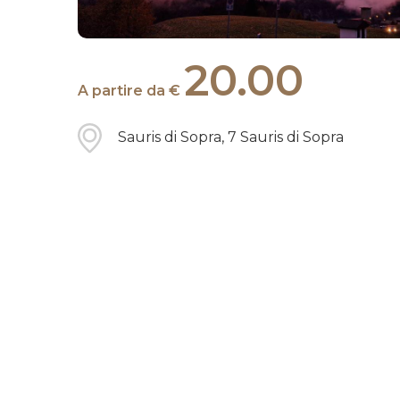
Premi Invio invio per cercare o ESC per uscire
20.00
A partire da €
Sauris di Sopra, 7 Sauris di Sopra