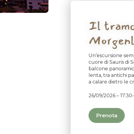
Il tramo
Morgenl
Un’escursione semp
cuore di Sauris di S
balcone panoramico
lenta, tra antichi p
a calare dietro le c
26/09/2026 – 17:30
Prenota