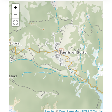
+
−
Leaflet
, ©
OpenStreetMap
,
UTI SIT Carnia