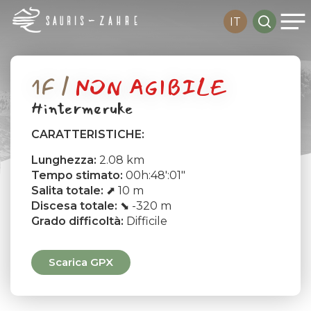
Me
Skip
search
IT
to
main
content
1F /
NON AGIBILE
Hintermeruke
CARATTERISTICHE:
Lunghezza:
2.08 km
Tempo stimato:
00h:48′:01″
Salita totale:
⬈ 10 m
Discesa totale:
⬊ -320 m
Grado difficoltà:
Difficile
Scarica GPX