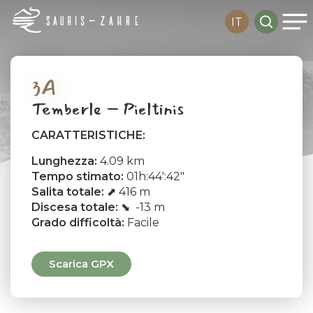
Me
Skip
search
IT
to
main
content
3A
Temberle – Pieltinis
CARATTERISTICHE:
Lunghezza:
4.09 km
Tempo stimato:
01h:44′:42″
Salita totale:
⬈ 416 m
Discesa totale:
⬊ -13 m
Grado difficoltà:
Facile
Scarica GPX