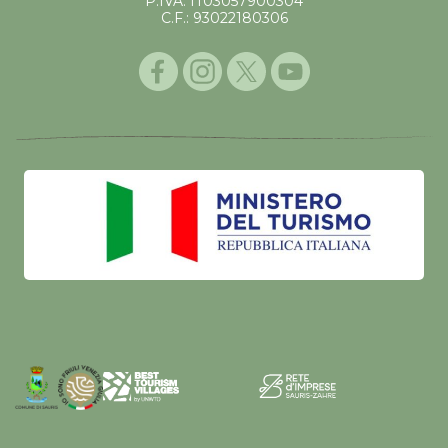
P.IVA: IT03057900304
C.F.: 93022180306