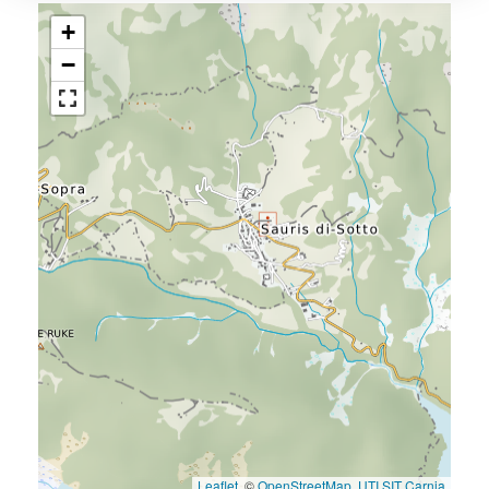
+
−
Leaflet
, ©
OpenStreetMap
,
UTI SIT Carnia