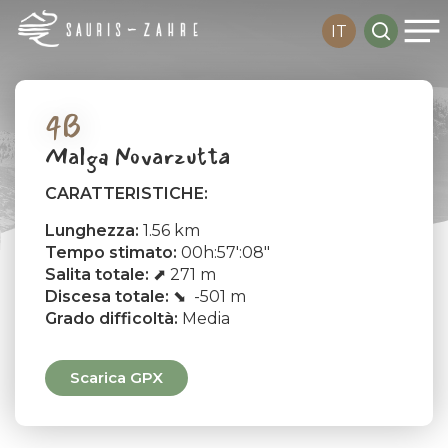
Me
Skip
search
IT
to
main
content
4B
Malga Novarzutta
CARATTERISTICHE:
Lunghezza:
1.56 km
Tempo stimato:
00h:57′:08″
Salita totale:
⬈ 271 m
Discesa totale:
⬊ -501 m
Grado difficoltà:
Media
Scarica GPX