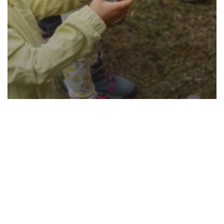
Esperienze
Avventura saurana: alla ricerca del
tesoro perduto
Cerca
Cerca