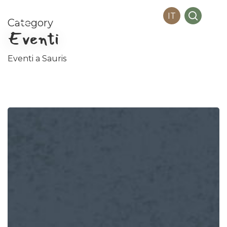
Me
Skip
search
IT
to
Category
main
Eventi
content
Eventi a Sauris