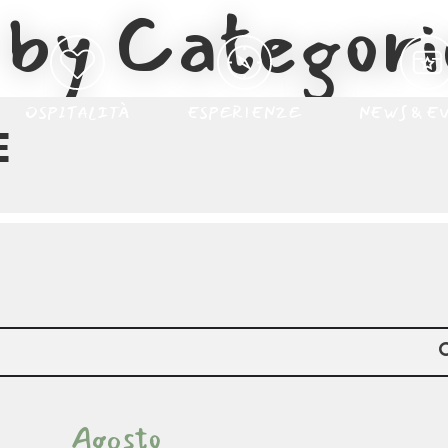
by Categori
OSPITALITÀ
ESPERIENZE
NEWS & E
E
Agosto